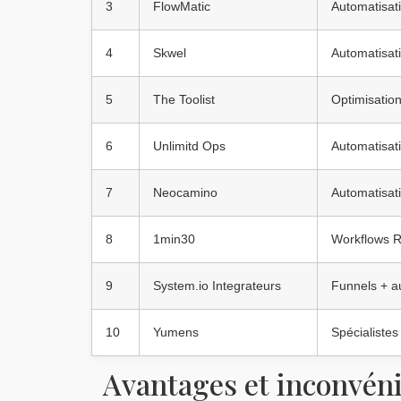
3
FlowMatic
Automatisat
4
Skwel
Automatisat
5
The Toolist
Optimisation
6
Unlimitd Ops
Automatisat
7
Neocamino
Automatisat
8
1min30
Workflows 
9
System.io Integrateurs
Funnels + a
10
Yumens
Spécialistes 
Avantages et inconvéni