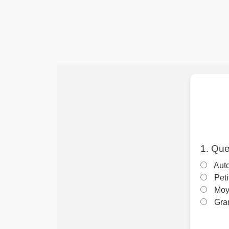
1. Quel
Auto
Peti
Moye
Gran