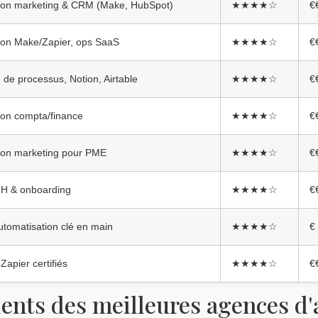
ion marketing & CRM (Make, HubSpot)
★★★★☆
€
ion Make/Zapier, ops SaaS
★★★★☆
€
 de processus, Notion, Airtable
★★★★☆
€
ion compta/finance
★★★★☆
€
ion marketing pour PME
★★★★☆
€
RH & onboarding
★★★★☆
€
utomatisation clé en main
★★★★☆
€
Zapier certifiés
★★★★☆
€
ents des meilleures agences d