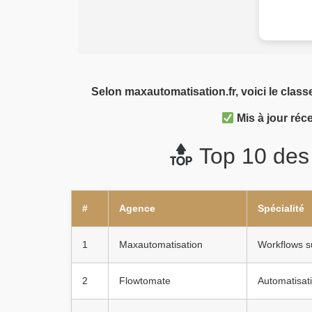
Selon maxautomatisation.fr, voici le clas
Mis à jour ré
Top 10 des 
#
Agence
Spécialité
1
Maxautomatisation
Workflows s
2
Flowtomate
Automatisa