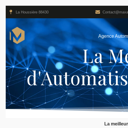
La Houssière 88430
Contact@maxau
Agence Automa
La Me
Les 10 Meilleures Agenc
d'Automatis
La meilleu