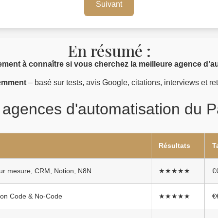
Suivant
En résumé :
sement à connaître si vous cherchez la meilleure agence d’au
cemment
– basé sur tests, avis Google, citations, interviews et r
agences d'automatisation du Pa
Résultats
T
ur mesure, CRM, Notion, N8N
★★★★★
€
tion Code & No-Code
★★★★★
€