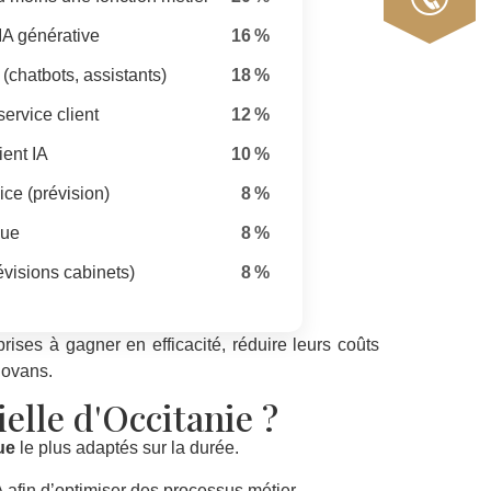
’IA générative
16 %
(chatbots, assistants)
18 %
ervice client
12 %
ient IA
10 %
ce (prévision)
8 %
que
8 %
évisions cabinets)
8 %
ises à gagner en efficacité, réduire leurs coûts
novans.
ielle d'Occitanie ?
ue
le plus adaptés sur la durée.
A afin d’optimiser des processus métier.