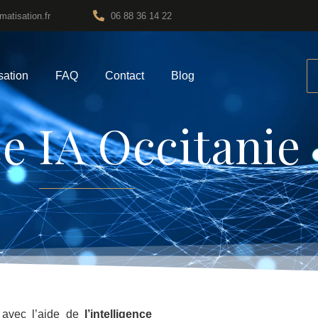
atisation.fr
06 88 36 14 22
sation
FAQ
Contact
Blog
ntelligence Artificielle
e IA Occitanie
é avec l’aide de
l’intelligence