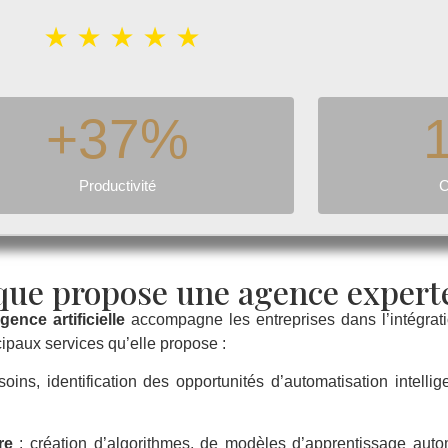
★ ★ ★ ★ ★
+
37
%
Productivité
C
 que propose une agence experte
ence artificielle
accompagne les entreprises dans l’intégratio
cipaux services qu’elle propose :
ins, identification des opportunités d’automatisation intellige
re
: création d’algorithmes, de modèles d’apprentissage auto