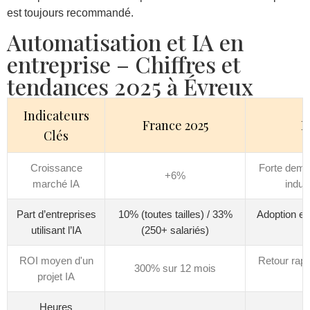
est toujours recommandé.
Automatisation et IA en
entreprise – Chiffres et
tendances 2025 à Évreux
Indicateurs
France 2025
É
Clés
Croissance
Forte dema
+6%
marché IA
indust
Part d’entreprises
10% (toutes tailles) / 33%
Adoption e
utilisant l’IA
(250+ salariés)
ROI moyen d'un
Retour rapi
300% sur 12 mois
projet IA
Heures