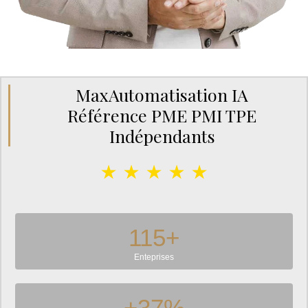
MaxAutomatisation IA
Référence PME PMI TPE
Indépendants
★ ★ ★ ★ ★
115
+
Enteprises
+
37
%