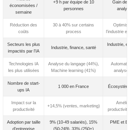
+9 h par équipe de 10
Gain de 
économisées /
personnes
analyti
semaine
Réduction des
30 à 40% sur certains
Optimisa
coûts
process
l’industrie e
Secteurs les plus
Industrie, 
Industrie, finance, santé
impactés par l'IA
Technologies IA
Analyse du langage (44%),
Automatis
les plus utilisées
Machine learning (41%)
analyse 
Nombre de start-
1 000 en France
Écosystèm
ups IA
Impact sur la
Amélior
+14,5% (ventes, marketing)
productivité
productivité
Adoption par taille
9% (10-49 salariés), 15%
PME et ET
d’entreprise
(50-249), 33% (250+)