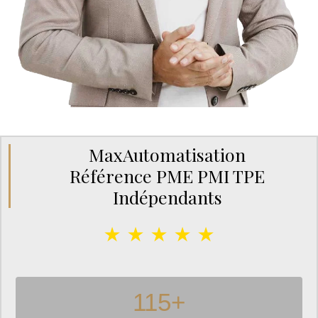
MaxAutomatisation
Référence PME PMI TPE
Indépendants
★ ★ ★ ★ ★
115
+