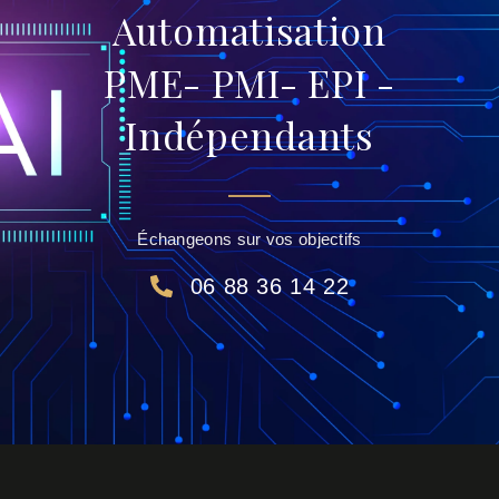
Automatisation
PME- PMI- EPI -
Indépendants
Échangeons sur vos objectifs
06 88 36 14 22