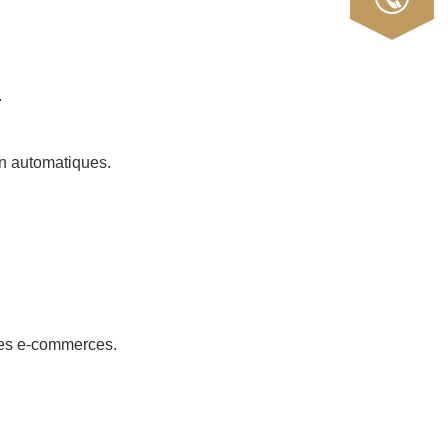
.
on automatiques.
 les e-commerces.