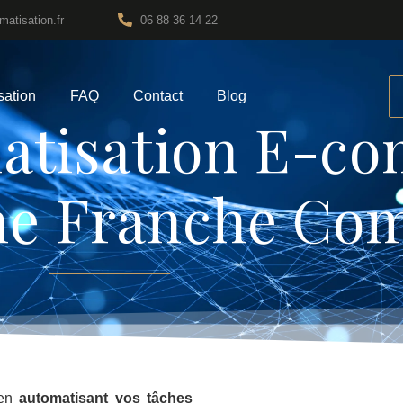
atisation.fr
06 88 36 14 22
sation
FAQ
Contact
Blog
atisation E-c
n E-commerce Bourgog
e Franche Co
 en
automatisant vos tâches