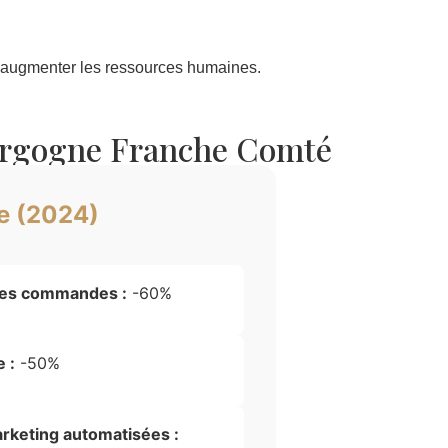
s augmenter les ressources humaines.
ourgogne Franche Comté
e (2024)
des commandes :
-60%
 :
-50%
keting automatisées :