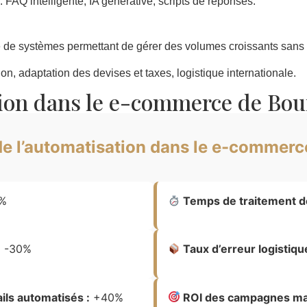
: FAQ intelligente, IA générative, scripts de réponses.
e de systèmes permettant de gérer des volumes croissants san
ion, adaptation des devises et taxes, logistique internationale.
tion dans le e-commerce de B
de l’automatisation dans le e-commerc
%
Temps de traitement 
:
-30%
Taux d’erreur logistique
ils automatisés :
+40%
ROI des campagnes mar