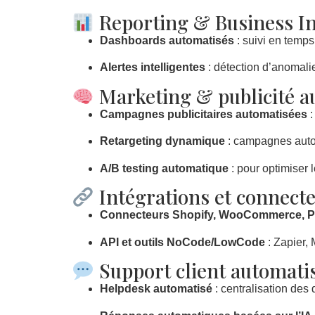
Reporting & Business In
Dashboards automatisés
: suivi en temps
Alertes intelligentes
: détection d’anomali
Marketing & publicité a
Campagnes publicitaires automatisées
:
Retargeting dynamique
: campagnes autom
A/B testing automatique
: pour optimiser l
Intégrations et connect
Connecteurs Shopify, WooCommerce, Pr
API et outils NoCode/LowCode
: Zapier,
Support client automati
Helpdesk automatisé
: centralisation de