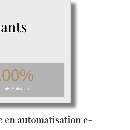
ants
100
%
lients Satisfaits
e en automatisation e-