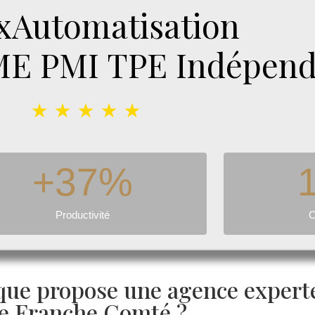
Automatisation
ME PMI TPE Indépend
★ ★ ★ ★ ★
+
37
%
Productivité
C
 que propose une agence expert
e Franche Comté ?