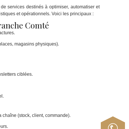
e services destinés à optimiser, automatiser et
tiques et opérationnels. Voici les principaux :
Franche Comté
actures.
tplaces, magasins physiques).
letters ciblées.
l.
a chaîne (stock, client, commande).
urs.