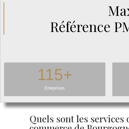
Max
Référence P
115
+
Enteprises
Quels sont les services
commerce de Bourgogn