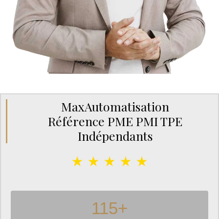
MaxAutomatisation
Référence PME PMI TPE
Indépendants
★ ★ ★ ★ ★
115
+