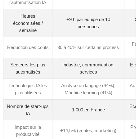
l’automatisation IA
Heures
+9 h par équipe de 10
Ga
économisées /
personnes
semaine
Fac
Réduction des coûts
30 à 40% sur certains process
Secteurs les plus
Industrie, communication,
E-co
automatisés
services
Technologies IA les
Analyse du langage (44%),
Auto
plus utilisées
Machine learning (41%)
Nombre de start-ups
Écos
1 000 en France
IA
Impact sur la
Prod
+14,5% (ventes, marketing)
productivité