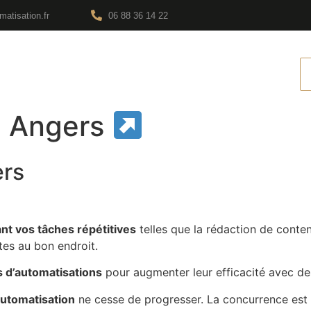
atisation.fr
06 88 36 14 22
sation
FAQ
Contact
Blog
n Angers
ers
nt vos tâches répétitives
telles que la rédaction de contenu
es au bon endroit.
s d’automatisations
pour augmenter leur efficacité avec d
utomatisation
ne cesse de progresser. La concurrence est r