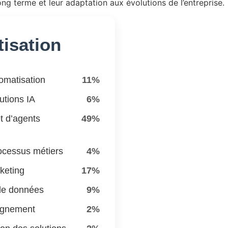
long terme et leur adaptation aux évolutions de l’entreprise
.
tisation
tomatisation
11%
utions IA
6%
t d’agents
49%
ocessus métiers
4%
keting
17%
de données
9%
agnement
2%