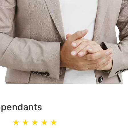
épendants
★ ★ ★ ★ ★